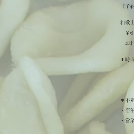
【予
和
歌
​ ￥
お料
＊
時間
（
​ 
（
​＊不
・宿
​・