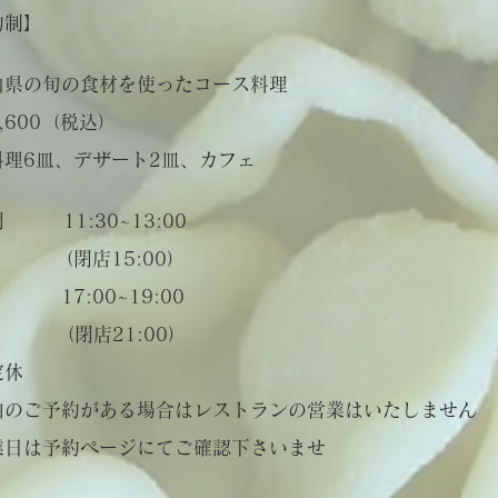
約制】
山県の旬の食材を使ったコース料理
6,600（税込）
理6皿、デザート2皿、カフェ
 11:30~13:00
閉店15:00）
17:00~19:00
閉店21:00）
定休
泊のご予約がある場合はレストランの営業はいたしません
営業日は予約ページにてご確認下さいませ