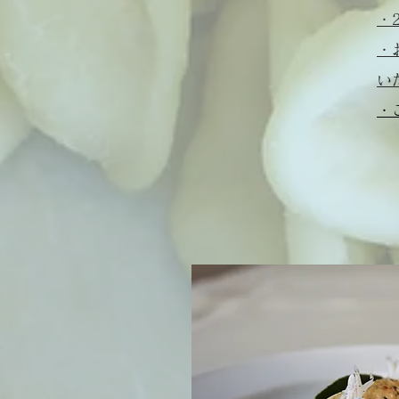
・
​
い
・